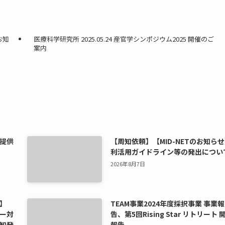
お知
医療科学研究所 2025.05.24 産官学シンポジウム2025 開催のご
案内
提供
【周知依頼】【MID-NETのお知ら
利活用ガイドライン等の発出につい
2026年8月7日
】
TEAM事業2024年度採択事業 事業報
ー対
告、第5回Rising Star リトリート 
知発
報告