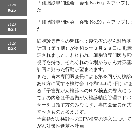
「細胞診専門医会 会報 No.60」をアップし
2024
た。
8/26
「細胞診専門医会 会報 No.59」をアップし
2023
た。
8/23
細胞診専門医の皆様へ：厚労省のがん対策基
2023
計画（第４期）が令和５年３月２８日に閣議
8/23
定されました。われわれ、細胞診専門医も広
視野を持ち、それぞれの立場からがん対策基
計画に則った行動が望まれます。
また、青木専門医会長による第38回がん検診
あり方に関する検討会（令和5年6月2日）に
る「子宮頸がん検診へのHPV検査の導入につ
て」の内容は子宮頸がん検診精度管理アドバ
ザーを目指す方のみならず、専門医全員が共
すべきものと考えます。
子宮頸がん検診へのHPV検査の導入について
がん対策推進基本計画